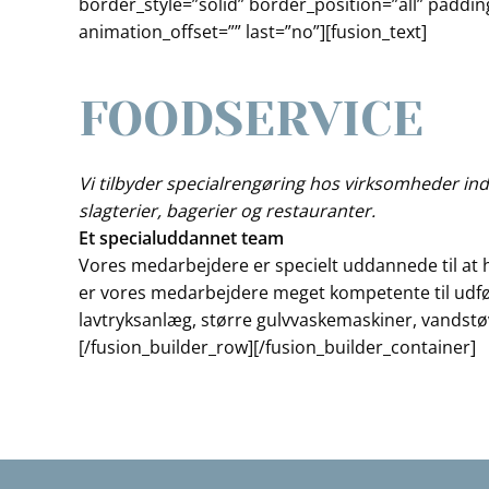
border_style=”solid” border_position=”all” paddi
animation_offset=”” last=”no”][fusion_text]
FOODSERVICE
Vi tilbyder specialrengøring hos virksomheder inde
slagterier, bagerier og restauranter.
Et specialuddannet team
Vores medarbejdere er specielt uddannede til at
er vores medarbejdere meget kompetente til udfør
lavtryksanlæg, større gulvvaskemaskiner, vandstøv
[/fusion_builder_row][/fusion_builder_container]