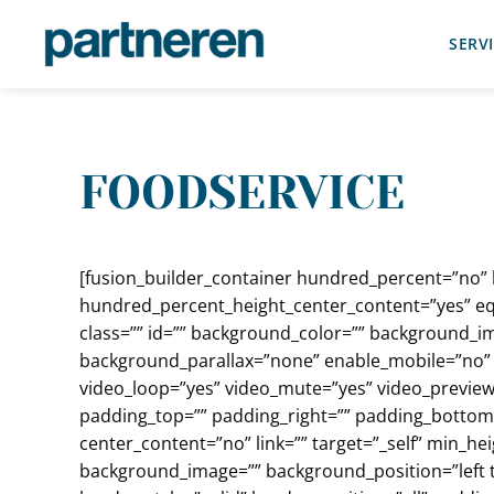
SERV
Gå til hovedindhold
FOODSERVICE
[fusion_builder_container hundred_percent=”no”
hundred_percent_height_center_content=”yes” equa
class=”” id=”” background_color=”” background_
background_parallax=”none” enable_mobile=”no” p
video_loop=”yes” video_mute=”yes” video_preview
padding_top=”” padding_right=”” padding_bottom=”
center_content=”no” link=”” target=”_self” min_heig
background_image=”” background_position=”left 