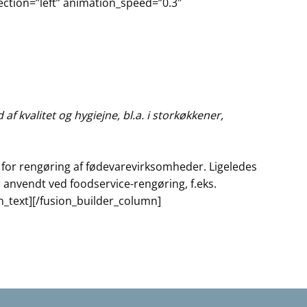
ection=”left” animation_speed=”0.3″
 kvalitet og hygiejne, bl.a. i storkøkkener,
for rengøring af fødevarevirksomheder. Ligeledes
 anvendt ved foodservice-rengøring, f.eks.
n_text][/fusion_builder_column]