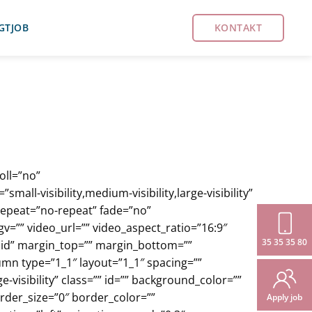
GT
JOB
KONTAKT
oll=”no”
-visibility,medium-visibility,large-visibility”
repeat=”no-repeat” fade=”no”
=”” video_url=”” video_aspect_ratio=”16:9″
35 35 35 80
lid” margin_top=”” margin_bottom=””
umn type=”1_1″ layout=”1_1″ spacing=””
e-visibility” class=”” id=”” background_color=””
der_size=”0″ border_color=””
Apply job