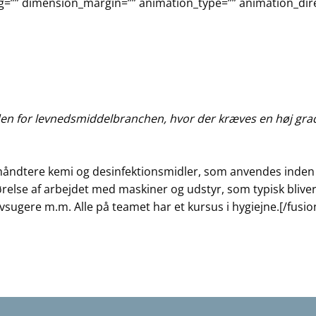
ng=”” dimension_margin=”” animation_type=”” animation_dir
n for levnedsmiddelbranchen, hvor der kræves en høj grad af
 håndtere kemi og desinfektionsmidler, som anvendes inden 
else af arbejdet med maskiner og udstyr, som typisk bliver
sugere m.m. Alle på teamet har et kursus i hygiejne.[/fusio