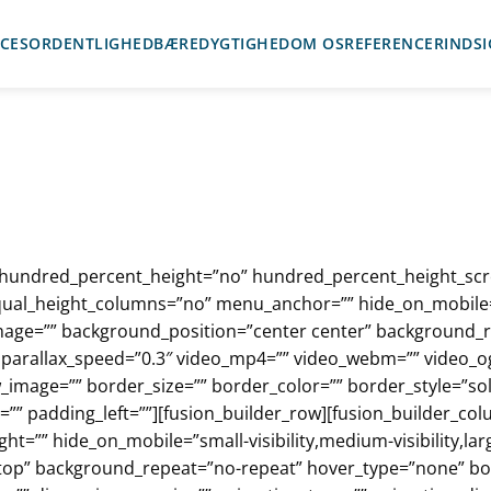
ICES
ORDENTLIGHED
BÆREDYGTIGHED
OM OS
REFERENCER
INDSI
 hundred_percent_height=”no” hundred_percent_height_scr
l_height_columns=”no” menu_anchor=”” hide_on_mobile=”small
image=”” background_position=”center center” background_
arallax_speed=”0.3″ video_mp4=”” video_webm=”” video_ogv
_image=”” border_size=”” border_color=”” border_style=”so
” padding_left=””][fusion_builder_row][fusion_builder_col
ht=”” hide_on_mobile=”small-visibility,medium-visibility,larg
top” background_repeat=”no-repeat” hover_type=”none” bor