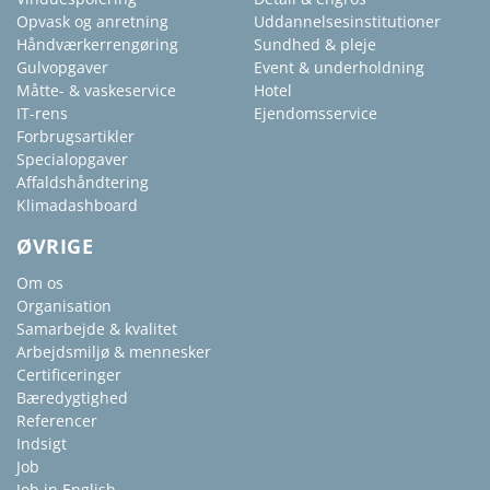
Opvask og anretning
Uddannelsesinstitutioner
Håndværkerrengøring
Sundhed & pleje
Gulvopgaver
Event & underholdning
Måtte- & vaskeservice
Hotel
IT-rens
Ejendomsservice
Forbrugsartikler
Specialopgaver
Affaldshåndtering
Klimadashboard
ØVRIGE
Om os
Organisation
Samarbejde & kvalitet
Arbejdsmiljø & mennesker
Certificeringer
Bæredygtighed
Referencer
Indsigt
Job
Job in English