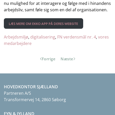
nu mulighed for at interagere og følge med i hinandens
arbejdsliv, samt føle sig som en del af organisationen.
LÆS MERE OM EKKO APP PÅ DERES WEBSITE
Arbejdsmiljø
, 
digitalisering
, 
FN verdensmål nr. 4
, 
vores
medarbejdere
Forrige
Næste
HOVEDKONTOR SJÆLLAND
Partneren A/S
Transformervej 14, 2860 Søborg
FYN & JYLLAND